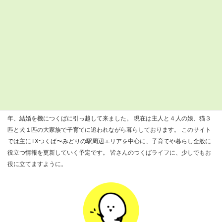
32°C
32°C
33°C
29°C
26°C
28°C
25°C
24°C
25°C
24°C
23°C
22°C
22°C
22°C
検
索:
すまつくについて
『すまいるつくばナビ』を運営しているきびだんごと申します。 ２００８
年、結婚を機につくばに引っ越して来ました。 現在は主人と４人の娘、猫３
匹と犬１匹の大家族で子育てに追われながら暮らしております。 このサイト
では主にTXつくば〜みどりの駅周辺エリアを中心に、子育てや暮らし全般に
役立つ情報を更新していく予定です。 皆さんのつくばライフに、少しでもお
役に立てますように。