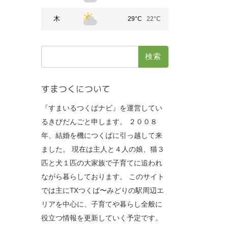
木
29°C
22°C
検
索:
すまつくについて
『すまいるつくばナビ』を運営してい
るきびだんごと申します。 ２００８
年、結婚を機につくばに引っ越して来
ました。 現在は主人と４人の娘、猫３
匹と犬１匹の大家族で子育てに追われ
ながら暮らしております。 このサイト
では主にTXつくば〜みどりの駅周辺エ
リアを中心に、子育てや暮らし全般に
役立つ情報を更新していく予定です。