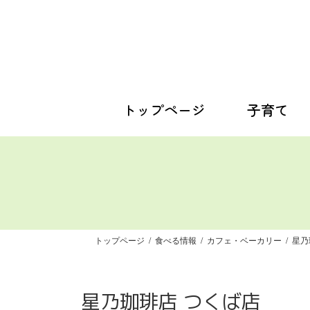
コ
ナ
ン
ビ
テ
ゲ
ン
ー
ツ
シ
へ
ョ
ス
ン
トップページ
子育て
キ
に
ッ
移
プ
動
トップページ
食べる情報
カフェ・ベーカリー
星乃
星乃珈琲店 つくば店