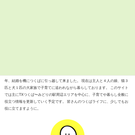
月
火
水
木
金
土
日
29°C
30°C
25°C
26°C
27°C
25°C
26°C
22°C
20°C
21°C
22°C
22°C
23°C
23°C
検
索:
すまつくについて
『すまいるつくばナビ』を運営しているきびだんごと申します。 ２００８
年、結婚を機につくばに引っ越して来ました。 現在は主人と４人の娘、猫３
匹と犬１匹の大家族で子育てに追われながら暮らしております。 このサイト
では主にTXつくば〜みどりの駅周辺エリアを中心に、子育てや暮らし全般に
役立つ情報を更新していく予定です。 皆さんのつくばライフに、少しでもお
役に立てますように。