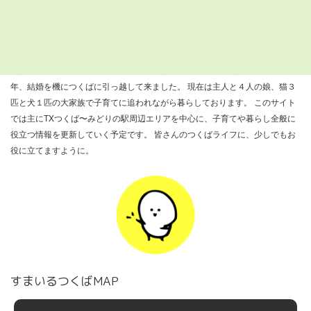
索:
すまつくについて
『すまいるつくばナビ』を運営しているきびだんごと申します。 ２００８
年、結婚を機につくばに引っ越して来ました。 現在は主人と４人の娘、猫３
匹と犬１匹の大家族で子育てに追われながら暮らしております。 このサイト
では主にTXつくば〜みどりの駅周辺エリアを中心に、子育てや暮らし全般に
役立つ情報を更新していく予定です。 皆さんのつくばライフに、少しでもお
役に立てますように。
すまいるつくばMAP