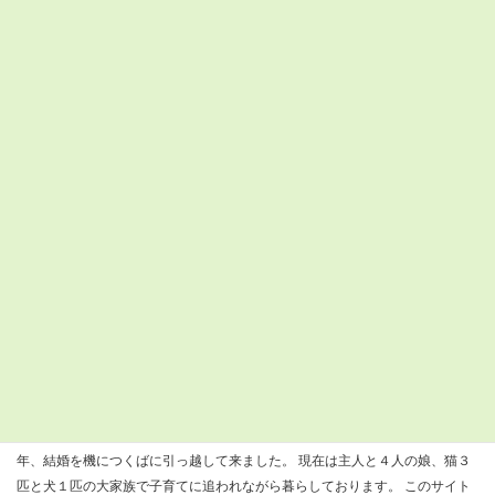
29°C
Tsukuba
日
月
火
水
木
金
土
31°C
29°C
28°C
26°C
26°C
28°C
26°C
24°C
21°C
19°C
22°C
22°C
23°C
23°C
検
索:
すまつくについて
『すまいるつくばナビ』を運営しているきびだんごと申します。 ２００８
年、結婚を機につくばに引っ越して来ました。 現在は主人と４人の娘、猫３
匹と犬１匹の大家族で子育てに追われながら暮らしております。 このサイト