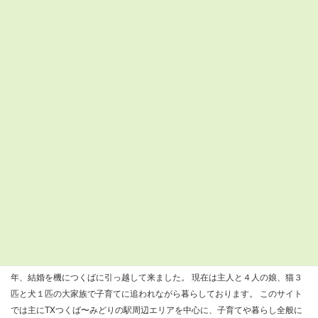
30°C
Tsukuba
木
金
土
日
月
火
水
32°C
32°C
33°C
29°C
26°C
28°C
25°C
24°C
25°C
24°C
23°C
22°C
22°C
22°C
検
索:
すまつくについて
『すまいるつくばナビ』を運営しているきびだんごと申します。 ２００８
年、結婚を機につくばに引っ越して来ました。 現在は主人と４人の娘、猫３
匹と犬１匹の大家族で子育てに追われながら暮らしております。 このサイト
では主にTXつくば〜みどりの駅周辺エリアを中心に、子育てや暮らし全般に