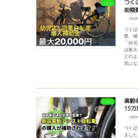
つく
くらし
助額
202
つくば
際、補
「幼児
ば最大
どのよ
気にな
高齢
くらし
15
202
つくば
ました