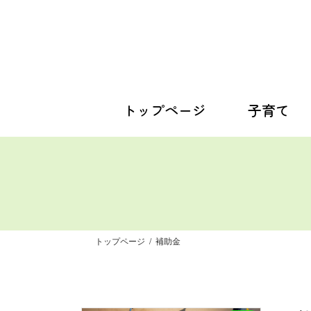
コ
ナ
ン
ビ
テ
ゲ
ン
ー
ツ
シ
へ
ョ
ス
ン
トップページ
子育て
キ
に
ッ
移
プ
動
トップページ
補助金