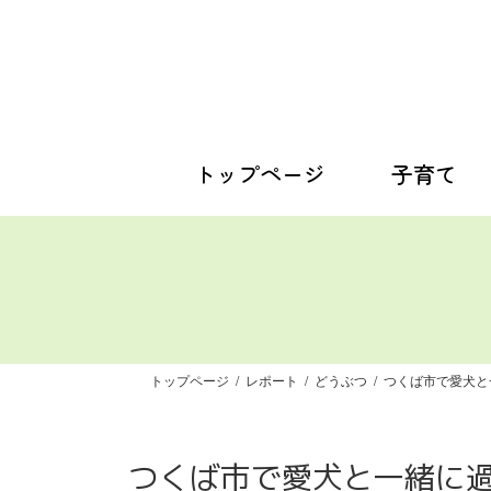
コ
ナ
ン
ビ
テ
ゲ
ン
ー
ツ
シ
へ
ョ
ス
ン
トップページ
子育て
キ
に
ッ
移
プ
動
トップページ
レポート
どうぶつ
つくば市で愛犬と
つくば市で愛犬と一緒に過