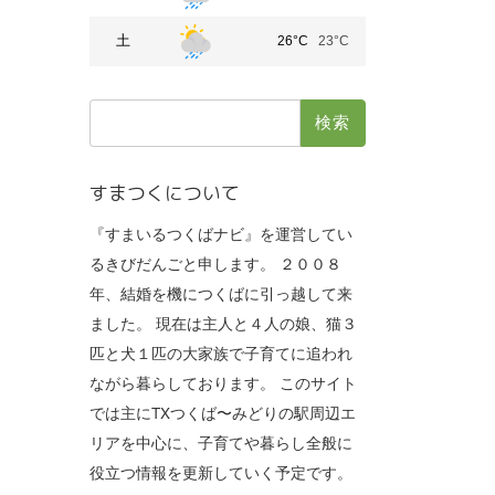
土
26°C
23°C
検
索:
すまつくについて
『すまいるつくばナビ』を運営してい
るきびだんごと申します。 ２００８
年、結婚を機につくばに引っ越して来
ました。 現在は主人と４人の娘、猫３
匹と犬１匹の大家族で子育てに追われ
ながら暮らしております。 このサイト
では主にTXつくば〜みどりの駅周辺エ
リアを中心に、子育てや暮らし全般に
役立つ情報を更新していく予定です。