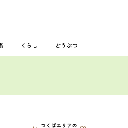
康
くらし
どうぶつ