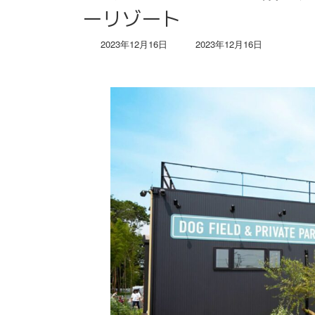
ーリゾート
最
2023年12月16日
2023年12月16日
終
更
新
日
時
: