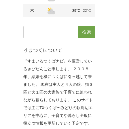
木
29°C
22°C
検
索:
すまつくについて
『すまいるつくばナビ』を運営してい
るきびだんごと申します。 ２００８
年、結婚を機につくばに引っ越して来
ました。 現在は主人と４人の娘、猫３
匹と犬１匹の大家族で子育てに追われ
ながら暮らしております。 このサイト
では主にTXつくば〜みどりの駅周辺エ
リアを中心に、子育てや暮らし全般に
役立つ情報を更新していく予定です。