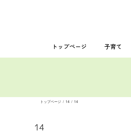
コ
ナ
ン
ビ
テ
ゲ
ン
ー
ツ
シ
へ
ョ
ス
ン
トップページ
子育て
キ
に
ッ
移
プ
動
トップページ
14
14
14