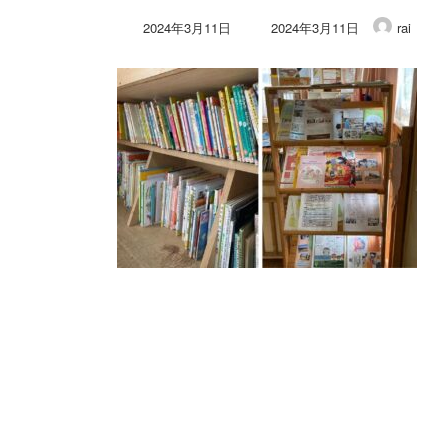
最
2024年3月11日
2024年3月11日
rai
終
更
新
日
時
: