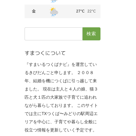
金
27°C
22°C
検
索:
すまつくについて
『すまいるつくばナビ』を運営してい
るきびだんごと申します。 ２００８
年、結婚を機につくばに引っ越して来
ました。 現在は主人と４人の娘、猫３
匹と犬１匹の大家族で子育てに追われ
ながら暮らしております。 このサイト
では主にTXつくば〜みどりの駅周辺エ
リアを中心に、子育てや暮らし全般に
役立つ情報を更新していく予定です。