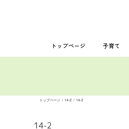
コ
ナ
ン
ビ
テ
ゲ
ン
ー
ツ
シ
へ
ョ
ス
ン
トップページ
子育て
キ
に
ッ
移
プ
動
トップページ
14-2
14-2
14-2