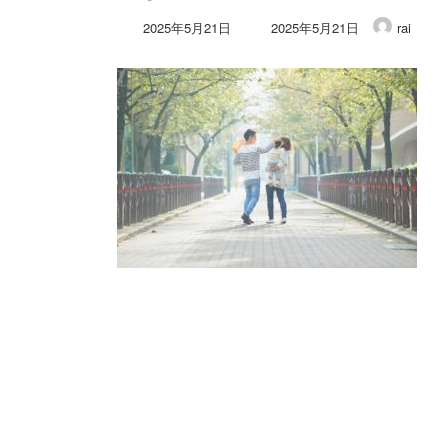
最
2025年5月21日
2025年5月21日
rai
終
更
新
日
時
: