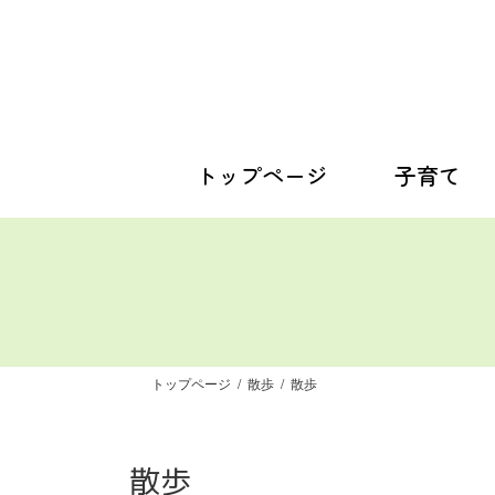
コ
ナ
ン
ビ
テ
ゲ
ン
ー
ツ
シ
へ
ョ
ス
ン
トップページ
子育て
キ
に
ッ
移
プ
動
トップページ
散歩
散歩
散歩