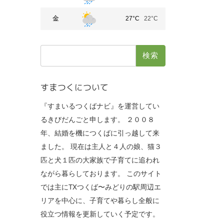
金
27°C
22°C
検
索:
すまつくについて
『すまいるつくばナビ』を運営してい
るきびだんごと申します。 ２００８
年、結婚を機につくばに引っ越して来
ました。 現在は主人と４人の娘、猫３
匹と犬１匹の大家族で子育てに追われ
ながら暮らしております。 このサイト
では主にTXつくば〜みどりの駅周辺エ
リアを中心に、子育てや暮らし全般に
役立つ情報を更新していく予定です。