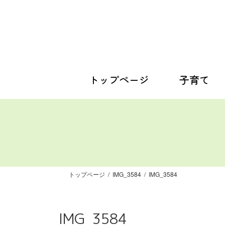
コ
ナ
ン
ビ
テ
ゲ
ン
ー
ツ
シ
へ
ョ
ス
ン
トップページ
子育て
キ
に
ッ
移
プ
動
トップページ
IMG_3584
IMG_3584
IMG_3584