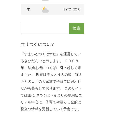
木
29°C
22°C
検
索:
すまつくについて
『すまいるつくばナビ』を運営してい
るきびだんごと申します。 ２００８
年、結婚を機につくばに引っ越して来
ました。 現在は主人と４人の娘、猫３
匹と犬１匹の大家族で子育てに追われ
ながら暮らしております。 このサイト
では主にTXつくば〜みどりの駅周辺エ
リアを中心に、子育てや暮らし全般に
役立つ情報を更新していく予定です。