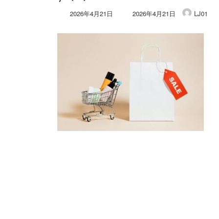
最
2026年4月21日
2026年4月21日
LJ01
終
更
新
日
時
: