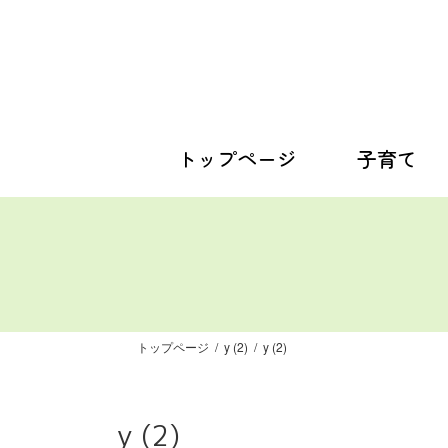
コ
ナ
ン
ビ
テ
ゲ
ン
ー
ツ
シ
へ
ョ
ス
ン
トップページ
子育て
キ
に
ッ
移
プ
動
トップページ
y (2)
y (2)
y (2)