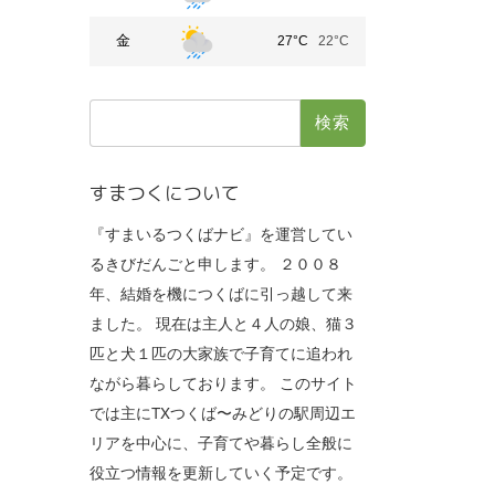
金
27°C
22°C
検
索:
すまつくについて
『すまいるつくばナビ』を運営してい
るきびだんごと申します。 ２００８
年、結婚を機につくばに引っ越して来
ました。 現在は主人と４人の娘、猫３
匹と犬１匹の大家族で子育てに追われ
ながら暮らしております。 このサイト
では主にTXつくば〜みどりの駅周辺エ
リアを中心に、子育てや暮らし全般に
役立つ情報を更新していく予定です。