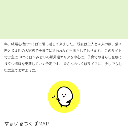
検
索:
すまつくについて
『すまいるつくばナビ』を運営しているきびだんごと申します。 ２００８
年、結婚を機につくばに引っ越して来ました。 現在は主人と４人の娘、猫３
匹と犬１匹の大家族で子育てに追われながら暮らしております。 このサイト
では主にTXつくば〜みどりの駅周辺エリアを中心に、子育てや暮らし全般に
役立つ情報を更新していく予定です。 皆さんのつくばライフに、少しでもお
役に立てますように。
すまいるつくばMAP