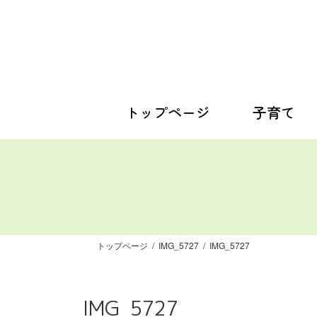
コ
ナ
ン
ビ
テ
ゲ
ン
ー
ツ
シ
へ
ョ
ス
ン
トップページ
子育て
キ
に
ッ
移
プ
動
トップページ
IMG_5727
IMG_5727
IMG_5727