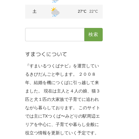
土
27°C
22°C
検
索:
すまつくについて
『すまいるつくばナビ』を運営してい
るきびだんごと申します。 ２００８
年、結婚を機につくばに引っ越して来
ました。 現在は主人と４人の娘、猫３
匹と犬１匹の大家族で子育てに追われ
ながら暮らしております。 このサイト
では主にTXつくば〜みどりの駅周辺エ
リアを中心に、子育てや暮らし全般に
役立つ情報を更新していく予定です。