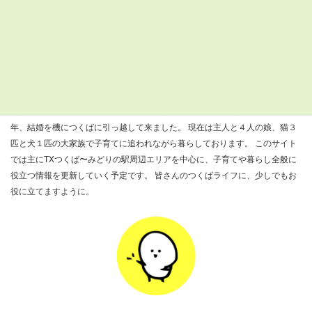
25°C
25°C
23°C
22°C
21°C
21°C
22°C
検
索:
すまつくについて
『すまいるつくばナビ』を運営しているきびだんごと申します。 ２００８
年、結婚を機につくばに引っ越して来ました。 現在は主人と４人の娘、猫３
匹と犬１匹の大家族で子育てに追われながら暮らしております。 このサイト
では主にTXつくば〜みどりの駅周辺エリアを中心に、子育てや暮らし全般に
役立つ情報を更新していく予定です。 皆さんのつくばライフに、少しでもお
役に立てますように。