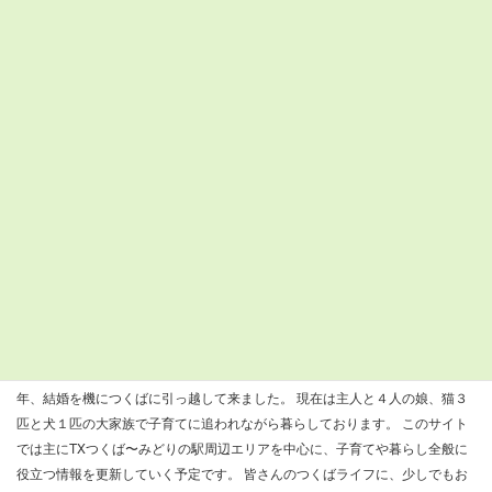
29°C
Tsukuba
金
土
日
月
火
水
木
33°C
33°C
32°C
27°C
26°C
27°C
29°C
25°C
25°C
23°C
22°C
21°C
21°C
22°C
検
索:
すまつくについて
『すまいるつくばナビ』を運営しているきびだんごと申します。 ２００８
年、結婚を機につくばに引っ越して来ました。 現在は主人と４人の娘、猫３
匹と犬１匹の大家族で子育てに追われながら暮らしております。 このサイト
では主にTXつくば〜みどりの駅周辺エリアを中心に、子育てや暮らし全般に
役立つ情報を更新していく予定です。 皆さんのつくばライフに、少しでもお