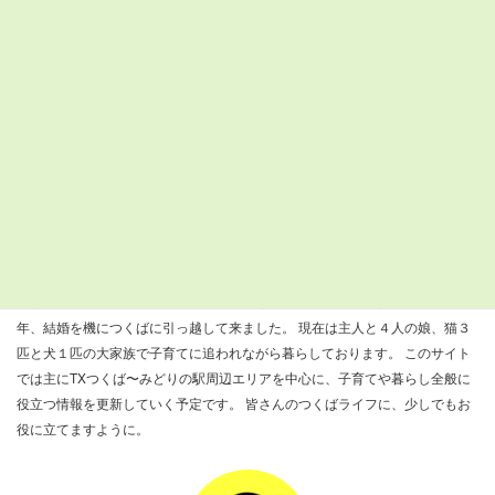
土
日
月
火
水
木
金
33°C
31°C
27°C
26°C
24°C
26°C
27°C
24°C
23°C
22°C
21°C
21°C
21°C
22°C
検
索:
すまつくについて
『すまいるつくばナビ』を運営しているきびだんごと申します。 ２００８
年、結婚を機につくばに引っ越して来ました。 現在は主人と４人の娘、猫３
匹と犬１匹の大家族で子育てに追われながら暮らしております。 このサイト
では主にTXつくば〜みどりの駅周辺エリアを中心に、子育てや暮らし全般に
役立つ情報を更新していく予定です。 皆さんのつくばライフに、少しでもお
役に立てますように。