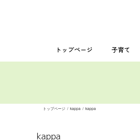
コ
ナ
ン
ビ
テ
ゲ
ン
ー
ツ
シ
へ
ョ
ス
ン
トップページ
子育て
キ
に
ッ
移
プ
動
トップページ
kappa
kappa
kappa