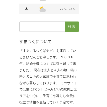
木
29°C
22°C
検
索:
すまつくについて
『すまいるつくばナビ』を運営してい
るきびだんごと申します。 ２００８
年、結婚を機につくばに引っ越して来
ました。 現在は主人と４人の娘、猫３
匹と犬１匹の大家族で子育てに追われ
ながら暮らしております。 このサイト
では主にTXつくば〜みどりの駅周辺エ
リアを中心に、子育てや暮らし全般に
役立つ情報を更新していく予定です。