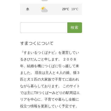
水
29°C
19°C
検
索:
すまつくについて
『すまいるつくばナビ』を運営してい
るきびだんごと申します。 ２００８
年、結婚を機につくばに引っ越して来
ました。 現在は主人と４人の娘、猫３
匹と犬１匹の大家族で子育てに追われ
ながら暮らしております。 このサイト
では主にTXつくば〜みどりの駅周辺エ
リアを中心に、子育てや暮らし全般に
役立つ情報を更新していく予定です。