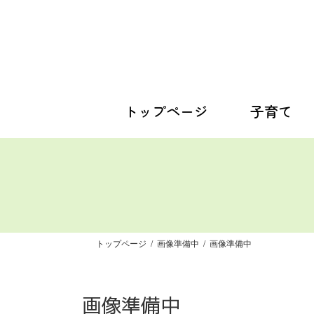
コ
ナ
ン
ビ
テ
ゲ
ン
ー
ツ
シ
へ
ョ
ス
ン
トップページ
子育て
キ
に
ッ
移
プ
動
トップページ
画像準備中
画像準備中
画像準備中